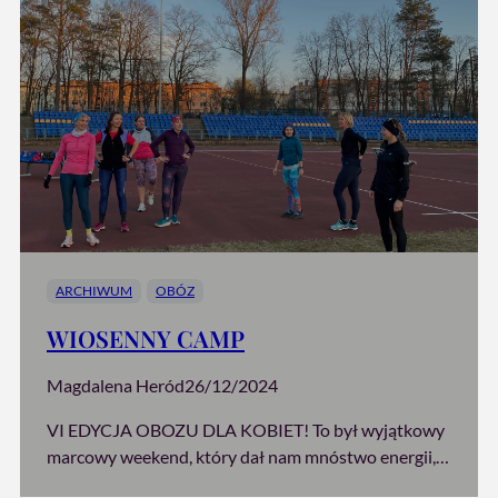
ARCHIWUM
OBÓZ
WIOSENNY CAMP
Magdalena Heród
26/12/2024
VI EDYCJA OBOZU DLA KOBIET! To był wyjątkowy
marcowy weekend, który dał nam mnóstwo energii,…