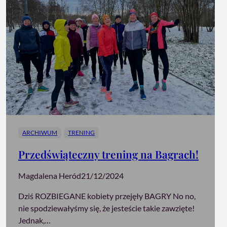
ARCHIWUM
TRENING
Przedświąteczny trening na Bagrach!
Magdalena Heród
21/12/2024
Dziś ROZBIEGANE kobiety przejęły BAGRY No no,
nie spodziewałyśmy się, że jesteście takie zawzięte!
Jednak,…