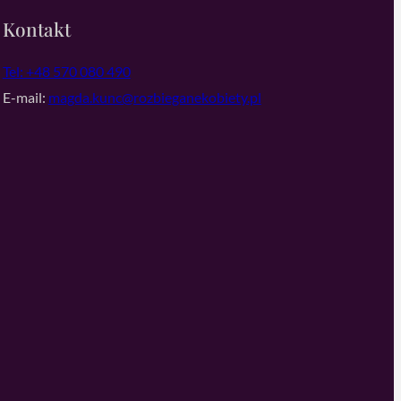
Kontakt
Tel: +48 570 080 490
E-mail:
magda.kunc@rozbieganekobiety.pl