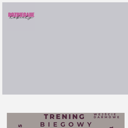
Przejdź
do
treści