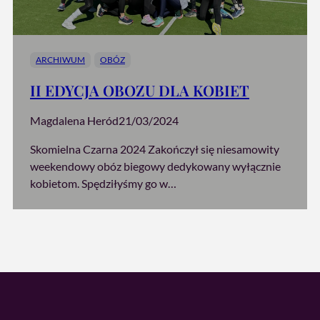
ARCHIWUM
OBÓZ
II EDYCJA OBOZU DLA KOBIET
Magdalena Heród
21/03/2024
Skomielna Czarna 2024 Zakończył się niesamowity
weekendowy obóz biegowy dedykowany wyłącznie
kobietom. Spędziłyśmy go w…