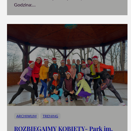
Godzina:…
ARCHIWUM
TRENING
ROZBIEGAJMY KOBIETY- Park im.