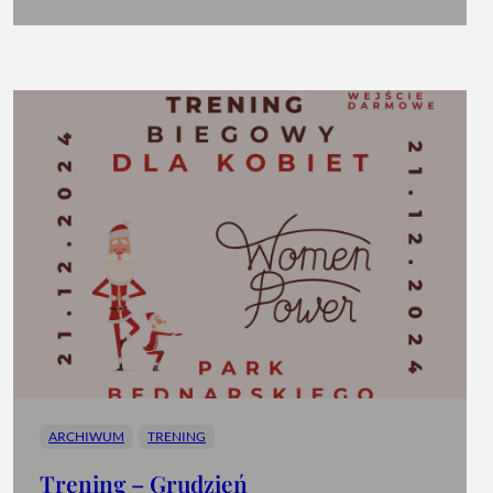
ARCHIWUM
TRENING
Trening – Grudzień