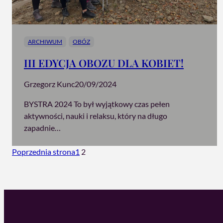
ARCHIWUM
OBÓZ
III EDYCJA OBOZU DLA KOBIET!
Grzegorz Kunc
20/09/2024
BYSTRA 2024 To był wyjątkowy czas pełen
aktywności, nauki i relaksu, który na długo
zapadnie…
Poprzednia strona
1
2