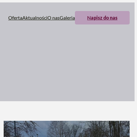
Oferta
Aktualności
O nas
Galeria
N
apisz do nas