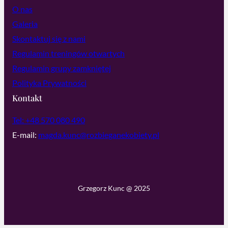
O nas
Galeria
Skontaktuj się z nami
Regulamin treningów otwartych
Regulamin grupy zamkniętej
Polityka Prywatności
Kontakt
Tel: +48 570 080 490
E-mail:
magda.kunc@rozbieganekobiety.pl
Grzegorz Kunc @ 2025