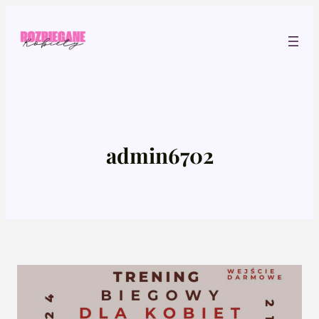
Przejdź
do
treści
admin6702