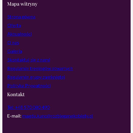
Mapa witryny
Strona gówna
Oferta
Aktualności
O nas
Galeria
Skontaktuj się z nami
Regulamin treningów otwartych
Regulamin grupy zamkniętej
Polityka Prywatności
Kontakt
Tel: +48 570 080 490
E-mail:
magda.kunc@rozbieganekobiety.pl